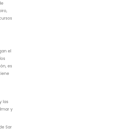
de
iro,
cursos
gan el
los
ón, es
tiene
y las
olmar y
de Sar