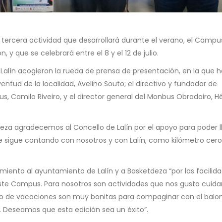
 tercera actividad que desarrollará durante el verano, el
Campu
, y que se celebrará entre el 8 y el 12 de julio.
 Lalín acogieron la rueda de prensa de presentación, en la que 
ntud de la localidad, Avelino Souto; el directivo y fundador de
us, Camilo Riveiro, y el director general del Monbus Obradoiro, H
eza agradecemos al Concello de Lalín por el apoyo para poder l
 sigue contando con nosotros y con Lalín, como kilómetro cero
cimiento al ayuntamiento de Lalín y a Basketdeza “por las facilid
este Campus. Para nosotros son actividades que nos gusta cuida
icio de vacaciones son muy bonitas para compaginar con el balo
. Deseamos que esta edición sea un éxito”.