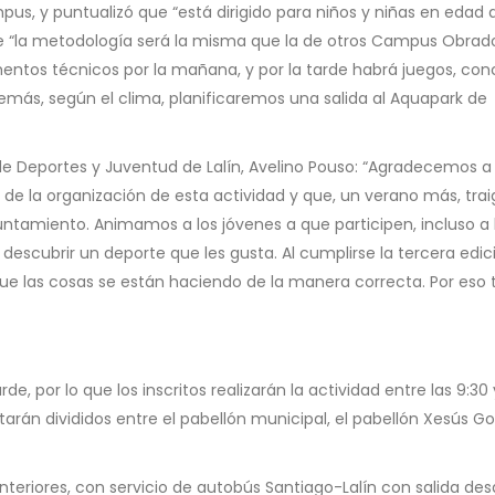
pus, y puntualizó que “está dirigido para niños y niñas en edad 
e “la metodología será la misma que la de otros Campus Obrado
ntos técnicos por la mañana, y por la tarde habrá juegos, con
emás, según el clima, planificaremos una salida al Aquapark de
 de Deportes y Juventud de Lalín, Avelino Pouso: “Agradecemos a
 de la organización de esta actividad y que, un verano más, trai
tamiento. Animamos a los jóvenes a que participen, incluso a 
scubrir un deporte que les gusta. Al cumplirse la tercera edici
ue las cosas se están haciendo de la manera correcta. Por eso 
 por lo que los inscritos realizarán la actividad entre las 9:30 
 Estarán divididos entre el pabellón municipal, el pabellón Xesús G
eriores, con servicio de autobús Santiago-Lalín con salida des