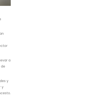
s
han
éctor
levar a
 de
ades y
r y
ncesto.