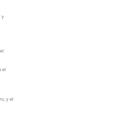
 y
el
 el
o, y el