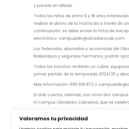
y parada en Silleda.
Todos los niños de entre 6 y 18 años interesados
realizar el abono de la matrícula a través de 
continuación, se debe enviar la ficha de inscrip
electrónico: campuslalin@obradoirocab.com.
Los federados, abonados o accionistas del Obra
Basketdeza y segundos hermanos, podrán optar
Todos los inscritos recibirán un cubre, equipa
primer partido de la temporada 2024/25 y des
Más información: 690 618 872 o campuslalin@
El club cuenta, además, con otros dos campus d
IV Campus Obradoiro Cabreiroá, que se celebra
Fuente:
Obradoiro CAB
Valoramos tu privacidad