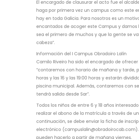
El encargado de clausurar el acto fue el alcal
haga por primera vez un campus como este en 
hay en toda Galicia. Para nosotros es un moti
encantados de acoger este Campus y damos las
sea el primero de muchos y que la gente se v
cabeza”.
Información del I Campus Obradoiro Lalín
Camilo Riveiro ha sido el encargado de ofrecer
“contaremos con horario de mañana y tarde, por l
horas y las 16 y las 19:00 horas y estarán dividid
piscina municipal. Además, contaremos con serv
tendrá salida desde Sar”.
Todos los niños de entre 6 y 18 años interesados
realizar el abono de la matrícula a través de 
continuación, se debe enviar la ficha de inscrip
electrónico (campuslalin@obradoirocab.com). Aq
pueden hacerlo a partir de mañana viernes.