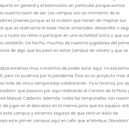
porte en general y el baloncesto en particular porque somos
da nuestra razón de ser. Los campus son un momento de la
ores jóvenes porque es la ocasión que tienen de mejorar sus
rte que es realmente la base: hacer amistades, desarrollar o segu
o a todos los niños a participar en una actividad única y que s
o no olvidarán. De hecho, muchos de nuestros jugadores del prim
dotas de algo que les pasó en estos campus de verano y que s
tdeza estamos muy contentos de poder estar aquí. Ya estuvimo
20, pero no pudimos por la pandemia. Éste es un proyecto más 
mos más de cinco temporadas colaborando. Ya lo hicimos, por e
radoiro’ que pasaron por aquí realizando el Camino de la Plata y
sé Manuel Calderón. Además, todas las temporadas van nuest
egio de jugar en el descanso en la misma pista que los equipos ac
uí este campus y estamos seguros de que será un éxito de
para este primer campus aquí en Lalín que el Monbus Obradoiro”