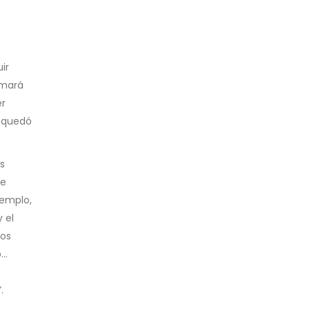
ir
umará
er
e quedó
s
de
jemplo,
 el
ros
b…
.