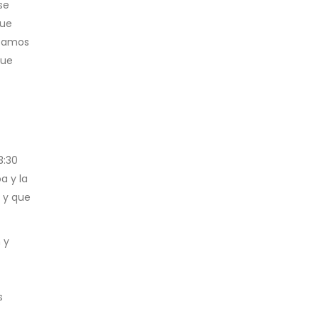
se
que
stamos
que
3:30
a y la
a y que
 y
s