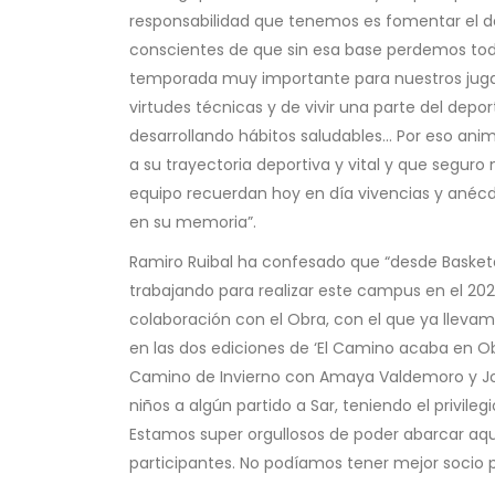
responsabilidad que tenemos es fomentar el de
conscientes de que sin esa base perdemos to
temporada muy importante para nuestros jugad
virtudes técnicas y de vivir una parte del depo
desarrollando hábitos saludables… Por eso anim
a su trayectoria deportiva y vital y que segur
equipo recuerdan hoy en día vivencias y anéc
en su memoria”.
Ramiro Ruibal ha confesado que “desde Baske
trabajando para realizar este campus en el 20
colaboración con el Obra, con el que ya lleva
en las dos ediciones de ‘El Camino acaba en Ob
Camino de Invierno con Amaya Valdemoro y Jo
niños a algún partido a Sar, teniendo el privil
Estamos super orgullosos de poder abarcar aq
participantes. No podíamos tener mejor socio 