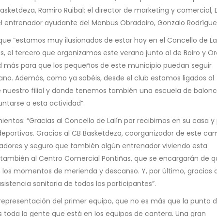
Basketdeza, Ramiro Ruibal; el director de marketing y comercial, 
y el entrenador ayudante del Monbus Obradoiro, Gonzalo Rodrígue
ue “estamos muy ilusionados de estar hoy en el Concello de La
 el tercero que organizamos este verano junto al de Boiro y Or
ad más para que los pequeños de este municipio puedan seguir
rano. Además, como ya sabéis, desde el club estamos ligados al
de nuestro filial y donde tenemos también una escuela de balon
tarse a esta actividad”.
ntos: “Gracias al Concello de Lalín por recibirnos en su casa y 
 deportivas. Gracias al CB Basketdeza, coorganizador de este ca
adores y seguro que también algún entrenador viviendo esta
s también al Centro Comercial Pontiñas, que se encargarán de 
n los momentos de merienda y descanso. Y, por último, gracias 
istencia sanitaria de todos los participantes”.
representación del primer equipo, que no es más que la punta 
 toda la gente que está en los equipos de cantera. Una gran