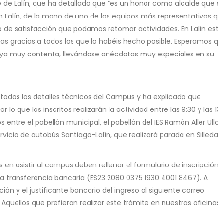
de de Lalín, que ha detallado que “es un honor como alcalde que 
Lalín, de la mano de uno de los equipos más representativos 
vo de satisfacción que podamos retomar actividades. En Lalín e
 gracias a todos los que lo habéis hecho posible. Esperamos 
aya muy contenta, llevándose anécdotas muy especiales en su
 todos los detalles técnicos del Campus y ha explicado que
o que los inscritos realizarán la actividad entre las 9:30 y las 1
os entre el pabellón municipal, el pabellón del IES Ramón Aller Ullo
icio de autobús Santiago-Lalín, que realizará parada en Silled
 en asistir al campus deben rellenar el formulario de inscripción
una transferencia bancaria (ES23 2080 0375 1930 4001 8467). A
ción y el justificante bancario del ingreso al siguiente correo
uellos que prefieran realizar este trámite en nuestras oficina