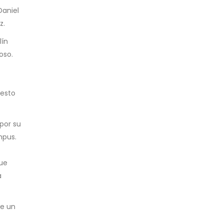
Daniel
z.
lín
oso.
cesto
por su
mpus.
que
a
de un