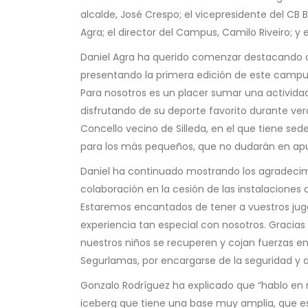
alcalde, José Crespo; el vicepresidente del CB 
Agra; el director del Campus, Camilo Riveiro; 
Daniel Agra ha querido comenzar destacando q
presentando la primera edición de este campus,
Para nosotros es un placer sumar una activid
disfrutando de su deporte favorito durante ve
Concello vecino de Silleda, en el que tiene se
para los más pequeños, que no dudarán en apun
Daniel ha continuado mostrando los agradecimie
colaboración en la cesión de las instalaciones
Estaremos encantados de tener a vuestros jug
experiencia tan especial con nosotros. Gracia
nuestros niños se recuperen y cojan fuerzas e
Segurlamas, por encargarse de la seguridad y as
Gonzalo Rodríguez ha explicado que “hablo en 
iceberg que tiene una base muy amplia, que es