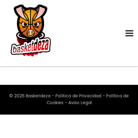
© 2026
Basketdeza
-
Política de Privacidad
-
Política de
Cookies
-
Aviso Legal